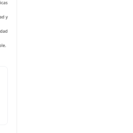
icas
ad y
idad
ble.