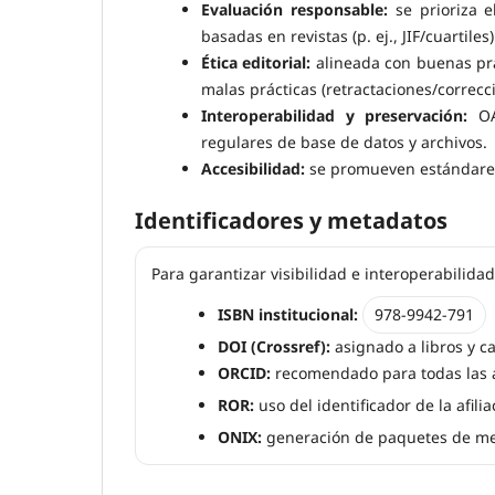
Evaluación responsable:
se prioriza 
basadas en revistas (p. ej., JIF/cuartiles
Ética editorial:
alineada con buenas prác
malas prácticas (retractaciones/correc
Interoperabilidad y preservación:
OAI
regulares de base de datos y archivos.
Accesibilidad:
se promueven estándares 
Identificadores y metadatos
Para garantizar visibilidad e interoperabilid
ISBN institucional:
978-9942-791
DOI (Crossref):
asignado a libros y ca
ORCID:
recomendado para todas las au
ROR:
uso del identificador de la afili
ONIX:
generación de paquetes de met