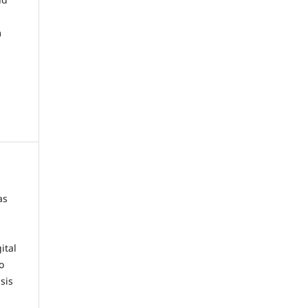
m
as
ital
o
sis