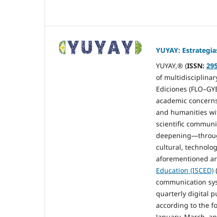
YUYAY: Estrategia
YUYAY,® (
ISSN:
29
of multidisciplinar
Ediciones (FLO–GYE
academic concerns 
and humanities wit
scientific communi
deepening—through
cultural, technolo
aforementioned ar
Education (ISCED)
communication sys
quarterly digital 
according to the f
January–March, and