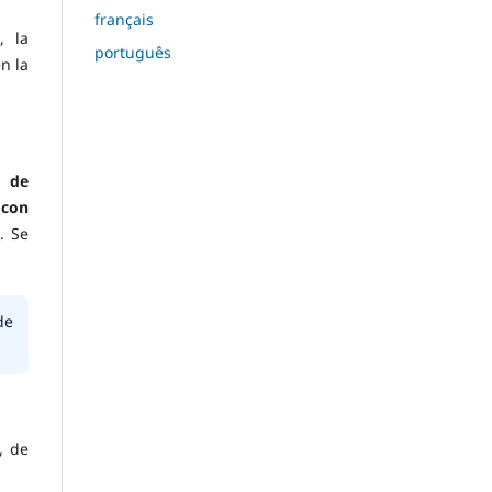
français
, la
português
n la
 de
 con
. Se
de
, de