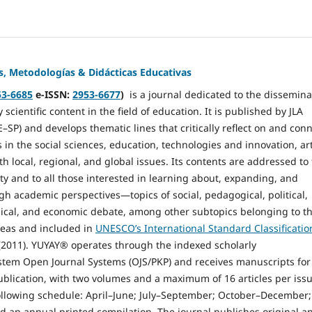
s, Metodologías & Didácticas Educativas
53-6685
e-ISSN:
2953-6677
)
is a journal dedicated to the dissemina
y scientific content in the field of education. It is published by JLA
–SP) and develops thematic lines that critically reflect on and con
in the social sciences, education, technologies and innovation, art
h local, regional, and global issues. Its contents are addressed to
ty and to all those interested in learning about, expanding, and
 academic perspectives—topics of social, pedagogical, political,
gical, and economic debate, among other subtopics belonging to t
eas and included in
UNESCO’s International Standard Classificatio
(2011). YUYAY® operates through the indexed scholarly
tem Open Journal Systems (OJS/PKP) and receives manuscripts for
publication, with two volumes and a maximum of 16 articles per issu
ollowing schedule: April–June; July–September; October–December;
 an annual printed compilation. The journal publishes original a