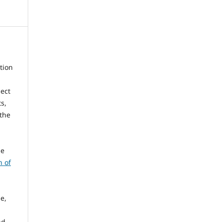
tion
nect
s,
 the
he
n of
e,
nd