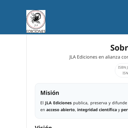
Sobr
JLA Ediciones en alianza c
ISBN J
ISN
Misión
El
JLA Ediciones
publica, preserva y difunde 
en
acceso abierto
,
integridad científica
y
per
Visión